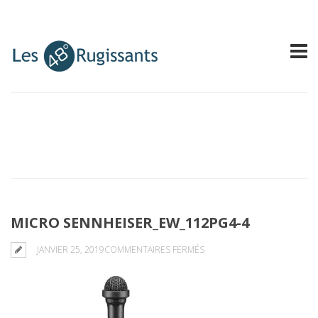
MICRO SENNHEISER_EW_112PG4-4
SUR
JANVIER 25, 2019
COMMENTAIRES FERMÉS
MICRO
SENNHEISER_EW_112PG4-
4