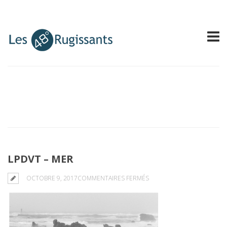
LPDVT – MER
SUR
OCTOBRE 9, 2017
COMMENTAIRES FERMÉS
LPDVT
–
MER