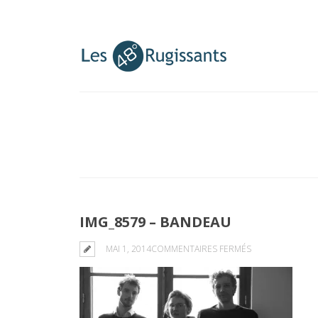
IMG_8579 – BANDEAU
SUR
MAI 1, 2014
COMMENTAIRES FERMÉS
IMG_8579
–
BANDEAU